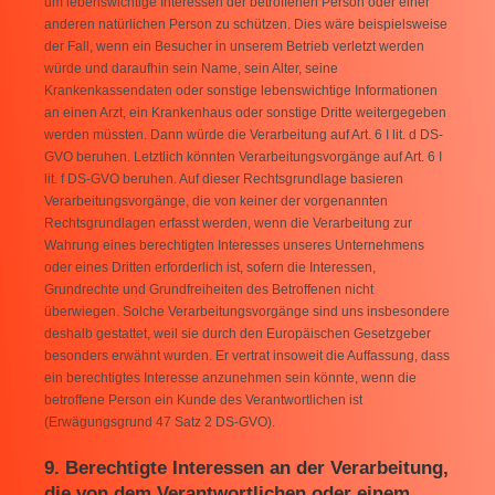
um lebenswichtige Interessen der betroffenen Person oder einer
anderen natürlichen Person zu schützen. Dies wäre beispielsweise
der Fall, wenn ein Besucher in unserem Betrieb verletzt werden
würde und daraufhin sein Name, sein Alter, seine
Krankenkassendaten oder sonstige lebenswichtige Informationen
an einen Arzt, ein Krankenhaus oder sonstige Dritte weitergegeben
werden müssten. Dann würde die Verarbeitung auf Art. 6 I lit. d DS-
GVO beruhen. Letztlich könnten Verarbeitungsvorgänge auf Art. 6 I
lit. f DS-GVO beruhen. Auf dieser Rechtsgrundlage basieren
Verarbeitungsvorgänge, die von keiner der vorgenannten
Rechtsgrundlagen erfasst werden, wenn die Verarbeitung zur
Wahrung eines berechtigten Interesses unseres Unternehmens
oder eines Dritten erforderlich ist, sofern die Interessen,
Grundrechte und Grundfreiheiten des Betroffenen nicht
überwiegen. Solche Verarbeitungsvorgänge sind uns insbesondere
deshalb gestattet, weil sie durch den Europäischen Gesetzgeber
besonders erwähnt wurden. Er vertrat insoweit die Auffassung, dass
ein berechtigtes Interesse anzunehmen sein könnte, wenn die
betroffene Person ein Kunde des Verantwortlichen ist
(Erwägungsgrund 47 Satz 2 DS-GVO).
9. Berechtigte Interessen an der Verarbeitung,
die von dem Verantwortlichen oder einem