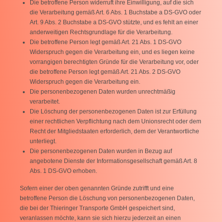
Die betroffene Person widerruft ihre Einwilligung, auf die sich
die Verarbeitung gemäß Art. 6 Abs. 1 Buchstabe a DS-GVO oder
Art. 9 Abs. 2 Buchstabe a DS-GVO stützte, und es fehlt an einer
anderweitigen Rechtsgrundlage für die Verarbeitung.
Die betroffene Person legt gemäß Art. 21 Abs. 1 DS-GVO
Widerspruch gegen die Verarbeitung ein, und es liegen keine
vorrangigen berechtigten Gründe für die Verarbeitung vor, oder
die betroffene Person legt gemäß Art. 21 Abs. 2 DS-GVO
Widerspruch gegen die Verarbeitung ein.
Die personenbezogenen Daten wurden unrechtmäßig
verarbeitet.
Die Löschung der personenbezogenen Daten ist zur Erfüllung
einer rechtlichen Verpflichtung nach dem Unionsrecht oder dem
Recht der Mitgliedstaaten erforderlich, dem der Verantwortliche
unterliegt.
Die personenbezogenen Daten wurden in Bezug auf
angebotene Dienste der Informationsgesellschaft gemäß Art. 8
Abs. 1 DS-GVO erhoben.
Sofern einer der oben genannten Gründe zutrifft und eine
betroffene Person die Löschung von personenbezogenen Daten,
die bei der Thieringer Transporte GmbH gespeichert sind,
veranlassen möchte, kann sie sich hierzu jederzeit an einen